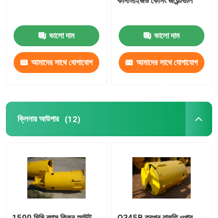
কাস্টমাইজড কেসিং জয়েন্টগুলি
ভালো দাম
ভালো দাম
আমাদের সাথে যোগাযোগ
আমাদের সাথে যোগাযোগ
করুন
করুন
ক্লিনার আউগার
(12)
1500 মিমি ব্যাস ক্লিন আউট
Q345B তুরপুন বালতি ওগার