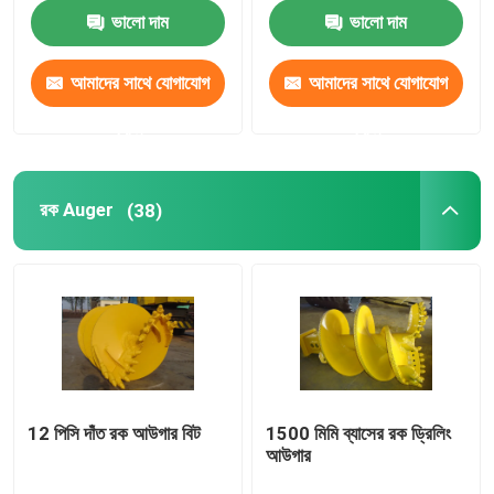
ভালো দাম
ভালো দাম
কারখানা ভ্রমণ
আমাদের সাথে যোগাযোগ
আমাদের সাথে যোগাযোগ
করুন
করুন
মান নিয়ন্ত্রণ
যোগাযোগ করুন
রক Auger
(38)
খবর
মামলা
তুরপুন বালতি
12 পিসি দাঁত রক আউগার বিট
1500 মিমি ব্যাসের রক ড্রিলিং
আউগার
রক Auger