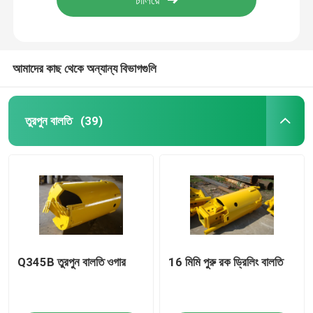
আমাদের কাছ থেকে অন্যান্য বিভাগগুলি
তুরপুন বালতি
(39)
বাড়ি
Q345B তুরপুন বালতি ওগার
16 মিমি পুরু রক ড্রিলিং বালতি
পণ্য
আমাদের সম্পর্কে